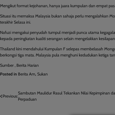
Mengikut format kejohanan, hanya juara kumpulan dan empat pasuka
Situasi itu memaksa Malaysia bukan sahaja perlu mengalahkan Mon
terakhir Selasa ini.
Nafuzi mengakui penyudah tumpul menjadi punca utama kegagalan m
kepada peningkatan kualiti serangan selain mengelakkan kesilap
Thailand kini mendahului Kumpulan F selepas membelasah Mongo
berkongsi tiga mata. Malaysia pula menghuni kedudukan ketiga ta
Sumber , Berita Harian
Posted in
Berita Am
,
Sukan
Post
Sambutan Maulidur Rasul Tekankan Nilai Kepimpinan d
Previous:
Perpaduan
navigation