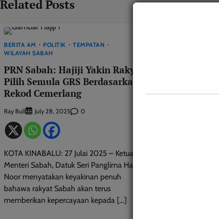
Related Posts
BERITA AM
POLITIK
TEMPATAN
BERITA AM
POLIT
WILAYAH SABAH
Hai Mandak!
PRN Sabah: Hajiji Yakin Rakyat
Pulang Men
Pilih Semula GRS Berdasarkan
Sabah ke-17
Rekod Cemerlang
Leonard
November
Ray Bull
0
July 28, 2025
KOTA BELUD: 4 
KOTA KINABALU: 27 Julai 2025 – Ketua
Menyedari kepent
Menteri Sabah, Datuk Seri Panglima Hajiji
menentukan hala 
Noor menyatakan keyakinan penuh
gerakan anak mu
bahawa rakyat Sabah akan terus
memupuk kesedar
memberikan kepercayaan kepada […]