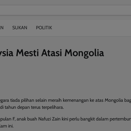
modal-check
AN
SUKAN
POLITIK
sia Mesti Atasi Mongolia
a tiada pilihan selain meraih kemenangan ke atas Mongolia bag
i tahun depan terus terpelihara.
ulan F, anak buah Nafuzi Zain kini perlu bangkit dalam pertembu
am ini.