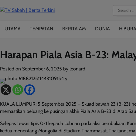
Skip
Search
to
for:
content
UTAMA
TEMPATAN
BERITA AM
DUNIA
HIBUR
Harapan Piala Asia B-23: Malay
Posted on
September 6, 2025
by
leonard
KUALA LUMPUR: 5 September 2025 – Skuad bawah 23 (B-23) negar
memastikan peluang ke pusingan akhir Piala Asia B-23 di Arab Saud
Selepas tewas tipis 0-1 kepada Lubnan pada aksi pembukaan Kump
kedua menentang Mongolia di Stadium Thammasat, Thailand, mal