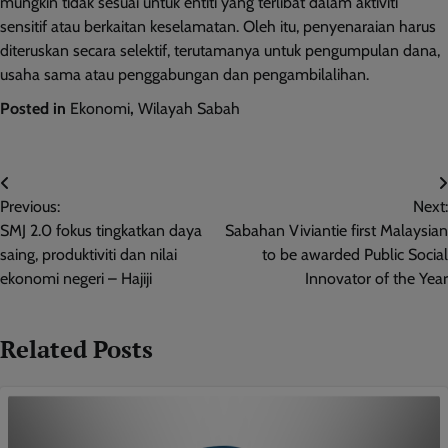
mungkin tidak sesuai untuk entiti yang terlibat dalam aktiviti
sensitif atau berkaitan keselamatan. Oleh itu, penyenaraian harus
diteruskan secara selektif, terutamanya untuk pengumpulan dana,
usaha sama atau penggabungan dan pengambilalihan.
Posted in
Ekonomi
,
Wilayah Sabah
Post
Previous:
Next:
navigation
SMJ 2.0 fokus tingkatkan daya
Sabahan Viviantie first Malaysian
saing, produktiviti dan nilai
to be awarded Public Social
ekonomi negeri – Hajiji
Innovator of the Year
Related Posts