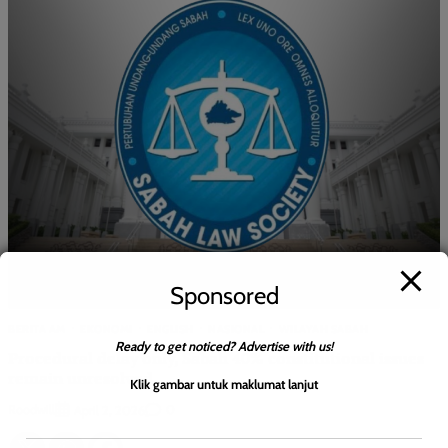
Sponsored
BERITA AM
EKONOMI
ENGLISH
NASIONAL
WILAYAH SABAH
Ready to get noticed? Advertise with us!
Procedural delay only, Sabah 40% constitutional issues
remain unresolved
Klik gambar untuk maklumat lanjut
Roodwill
0
April 2, 2026