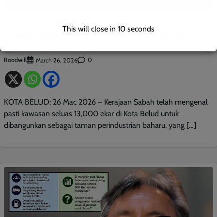
EKONOMI
WILAYAH SABAH
This will close in
9
seconds
Kerajaan Sabah cadang bina Taman Perindustrian
13,000 ekar di Kota Belud
Roodwill
0
March 26, 2026
KOTA BELUD: 26 Mac 2026 – Kerajaan Sabah telah mengenal
pasti kawasan seluas 13,000 ekar di Kota Belud untuk
dibangunkan sebagai taman perindustrian baharu, yang […]