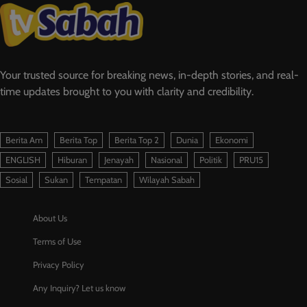
Your trusted source for breaking news, in-depth stories, and real-
time updates brought to you with clarity and credibility.
Berita Am
Berita Top
Berita Top 2
Dunia
Ekonomi
ENGLISH
Hiburan
Jenayah
Nasional
Politik
PRU15
Sosial
Sukan
Tempatan
Wilayah Sabah
About Us
Terms of Use
Privacy Policy
Any Inquiry? Let us know