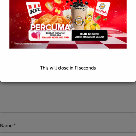
Leave a Reply
Your email address will not be published.
Required fields are
marked
*
Comment
*
This will close in
10
seconds
Name
*