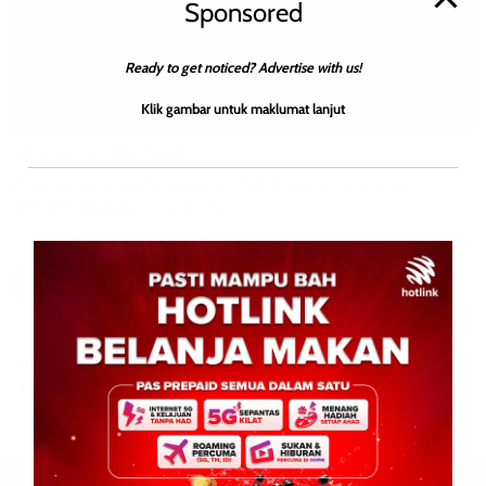
Sponsored
Ready to get noticed? Advertise with us!
Klik gambar untuk maklumat lanjut
TEMPATAN
WILAYAH SABAH
Pusat perlindungan atasi pengemis kanak-kanak
beroperasi akhir tahun ini
TV Sabah
0
November 28, 2022
Pusat perlindungan atasi pengemis kanak-kanak beroperasi
akhir tahun ini KOTA KINABALU: Projek perintis akan
dilaksanakan di Kota Kinabalu dengan mewujudkan Pusat
Perlindungan Sementara bagi mengatasi […]