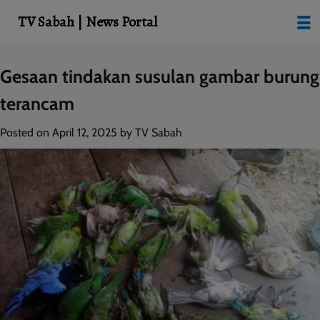
modal-check
TV Sabah | News Portal
Skip
Gesaan tindakan susulan gambar burung
to
terancam
content
Posted on
April 12, 2025
by
TV Sabah