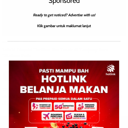
Sponsored
Ready to get noticed? Advertise with us!
Klik gambar untuk maklumat lanjut
BERITA AM
JENAYAH
Lelaki Disyaki Terlibat Kes Tetak di Tanjung Batu
Ditahan Polis
Leonard
0
October 2, 2025
TAWAU: 2 Oktober 2025 – Polis menahan seorang lelaki yang
disyaki terlibat dalam kejadian menetak seorang mangsa lelaki
di kawasan Tanjung Batu, di sini semalam. […]