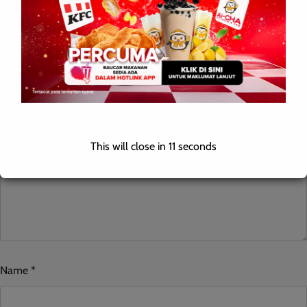
Leave a Reply
Your email address will not be published.
Required fields are
marked
*
Comment
*
This will close in
10
seconds
Name
*