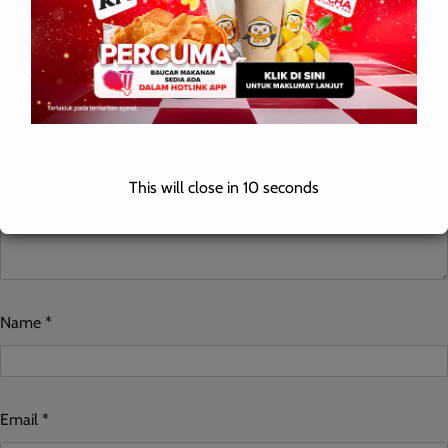
marked
*
Comment
*
This will close in
10
seconds
Name
*
Email
*