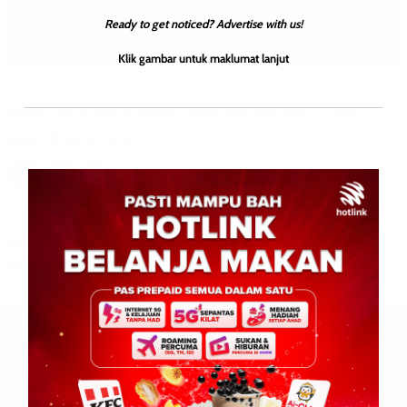
Ready to get noticed? Advertise with us!
Klik gambar untuk maklumat lanjut
BERITA AM
NASIONAL
WILAYAH SABAH
Harga beras putih import RM2,600 pmt dari 15 Mei
David E.
0
May 15, 2025
PUTRAJAYA, 14 Mei: Harga beras putih import (BPI) di semua
pintu gudang Padiberas Nasional Bhd (BERNAS), termasuk di
Sabah dan Sarawak, telah diselaraskan kepada RM2,600 […]
Leave a Reply
Your email address will not be published.
Required fields are