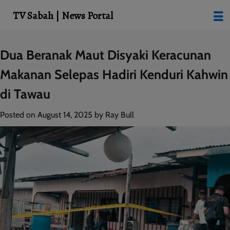
modal-check
TV Sabah | News Portal
Skip
Dua Beranak Maut Disyaki Keracunan
to
Makanan Selepas Hadiri Kenduri Kahwin
content
di Tawau
Posted on
August 14, 2025
by
Ray Bull