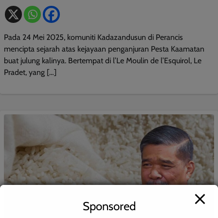
Pada 24 Mei 2025, komuniti Kadazandusun di Perancis
mencipta sejarah atas kejayaan penganjuran Pesta Kaamatan
buat julung kalinya. Bertempat di l’Le Moulin de l’Esquirol, Le
Pradet, yang […]
Sponsored