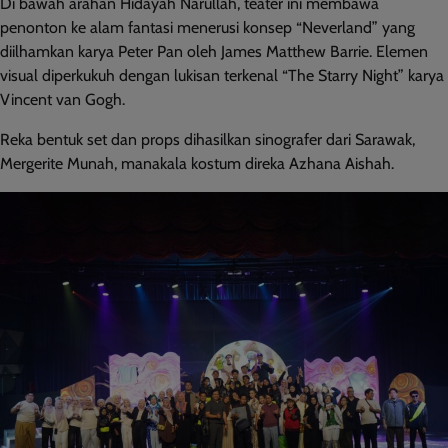
Di bawah arahan Hidayah Narullah, teater ini membawa
penonton ke alam fantasi menerusi konsep “Neverland” yang
diilhamkan karya Peter Pan oleh James Matthew Barrie. Elemen
visual diperkukuh dengan lukisan terkenal “The Starry Night” karya
Vincent van Gogh.
Reka bentuk set dan props dihasilkan sinografer dari Sarawak,
Mergerite Munah, manakala kostum direka Azhana Aishah.