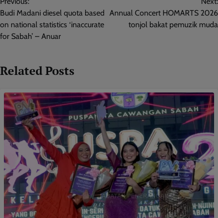
Previous:
Next:
navigation
Budi Madani diesel quota based
Annual Concert HOMARTS 2026
on national statistics ‘inaccurate
tonjol bakat pemuzik muda
for Sabah’ – Anuar
Related Posts