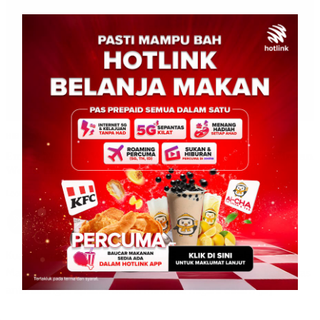
HIBURAN
Emmy Mangun Wakili Borneo, Malaysia di Pertandingan
World Cheongsam Queen International 2025
Leonard
0
October 6, 2025
Kuala Lumpur: 30 September 2025 – Anak jati Sabah, Emmy
Mangun akan membawa nama Borneo dan Malaysia ke pentas
antarabangsa apabila beliau mewakili negara dalam […]