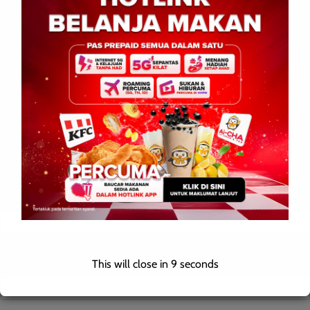
Comment
*
Name
*
Email
*
This will close in
9
seconds