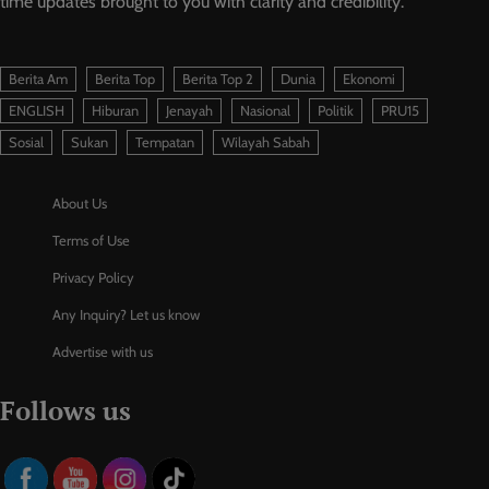
time updates brought to you with clarity and credibility.
Berita Am
Berita Top
Berita Top 2
Dunia
Ekonomi
ENGLISH
Hiburan
Jenayah
Nasional
Politik
PRU15
Sosial
Sukan
Tempatan
Wilayah Sabah
About Us
Terms of Use
Privacy Policy
Any Inquiry? Let us know
Advertise with us
Follows us