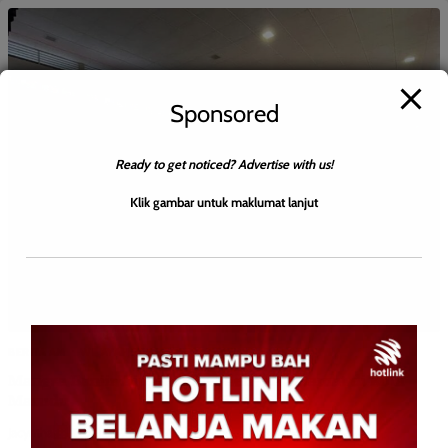
Sponsored
Ready to get noticed? Advertise with us!
Klik gambar untuk maklumat lanjut
BERITA AM
WILAYAH SABAH
Mangsa Banjir Dipindahkan dengan Selamat di Kota
Marudu
Jacyntha
0
February 20, 2026