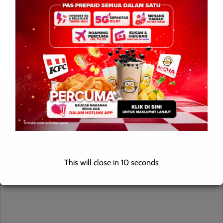
KOTA MARUDU: 20 Februari 2026 – Situasi di Pusat
Pemindahan Sementara (PPS) di SMK Tandek 2 dilaporkan
berada dalam keadaan terkawal setakat hari ini susulan […]
Leave a Reply
Your email address will not be published.
Required fields are
marked
*
This will close in
9
seconds
Comment
*