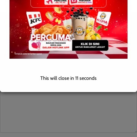
Leave a Reply
Your email address will not be published.
Required fields are
marked
*
Comment
*
This will close in
10
seconds