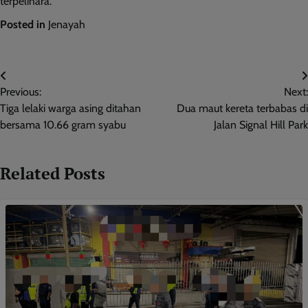
terpelihara.
Posted in
Jenayah
Post
Previous:
Next:
navigation
Tiga lelaki warga asing ditahan
Dua maut kereta terbabas di
bersama 10.66 gram syabu
Jalan Signal Hill Park
Related Posts