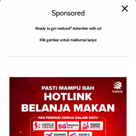
Sponsored
Ready to get noticed? Advertise with us!
Klik gambar untuk maklumat lanjut
BERITA AM
BERITA SARAWAK/SEMENANJUNG
JENAYAH
62 warga asing ditahan dalam Operasi Khas Salah Guna
Pas
Roodwill
0
June 19, 2026
SEPANG: 19 Jun 2026 – Seramai 62 warga asing ditahan dalam
operasi khas Jabatan Imigresen Malaysia (JIM) yang
menyasarkan kesalahan salah guna pas di beberapa […]