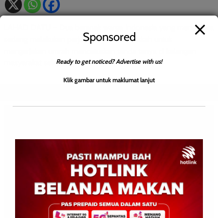
LAHAD DATU – Dua beranak warga Indonesia yang mendakwa
Sponsored
sedang melakukan perjalanan kaki ke Makkah untuk
mengerjakan umrah mencetuskan tanda tanya di kalangan
Ready to get noticed? Advertise with us!
masyarakat selepas […]
Klik gambar untuk maklumat lanjut