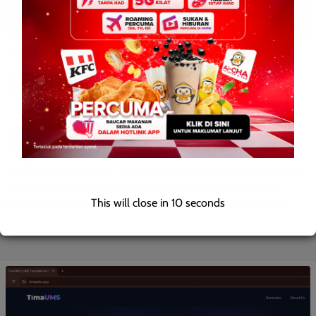
BERITA AM
BERITA SARAWAK/SEMENANJUNG
Penyerahan cek simbolik tandai penukaran status
Pelabuhan Bintulu
Leonard
0
June 21, 2026
BINTULU: 21 Jun 2026 — Penyerahan cek simbolik oleh Premier
Sarawak, Abang Abdul Rahman Zohari Tun Abang Openg
This will close in
10
seconds
kepada Perdana Menteri, Anwar Ibrahim menjadi kemuncak […]