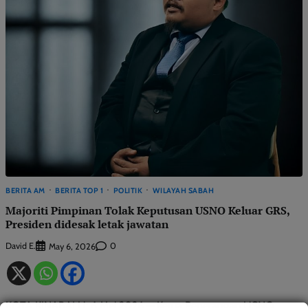
BERITA AM
BERITA TOP 1
POLITIK
WILAYAH SABAH
Majoriti Pimpinan Tolak Keputusan USNO Keluar GRS,
Presiden didesak letak jawatan
David E.
0
May 6, 2026
KOTA KINABALU: 6 Mei 2026 — Ketua Penerangan USNO,