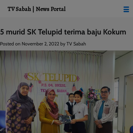
modal-check
TV Sabah | News Portal
Skip
5 murid SK Telupid terima baju Kokum
to
content
Posted on
November 2, 2022
by
TV Sabah