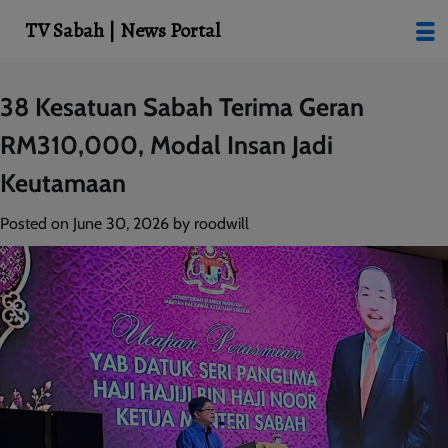
modal-check
TV Sabah | News Portal
Skip
38 Kesatuan Sabah Terima Geran
to
RM310,000, Modal Insan Jadi
content
Keutamaan
Posted on
June 30, 2026
by
roodwill