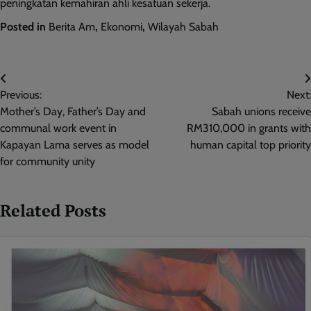
peningkatan kemahiran ahli kesatuan sekerja.
Posted in
Berita Am
,
Ekonomi
,
Wilayah Sabah
Post
Previous:
Next:
navigation
Mother’s Day, Father’s Day and
Sabah unions receive
communal work event in
RM310,000 in grants with
Kapayan Lama serves as model
human capital top priority
for community unity
Related Posts