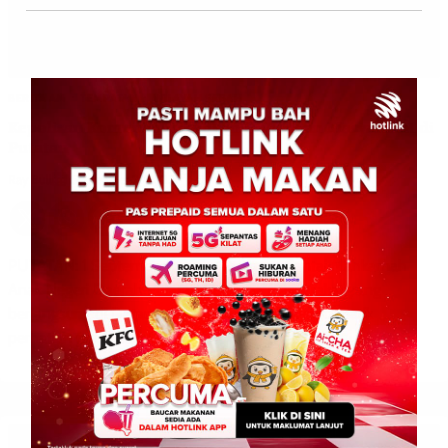
BERITA AM
TEMPATAN
WILAYAH SABAH
Kepolisan Komuniti Kukuhkan Hubungan Masyarakat di
Putatan
Ray Bull
0
September 2, 2025
PUTATAN: 1 September 2025 – Program Santai Mahkamah
Anak Negeri Daerah Putatan Bersama Masyarakat yang
berlangsung di Dataran Pomoi hari ini berjaya menarik
perhatian penduduk […]