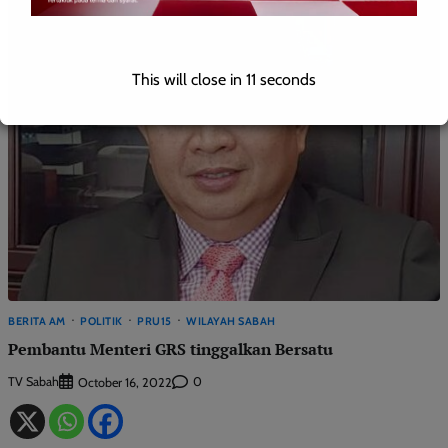
This will close in
9
seconds
BERITA AM
POLITIK
PRU15
WILAYAH SABAH
Pembantu Menteri GRS tinggalkan Bersatu
TV Sabah
0
October 16, 2022