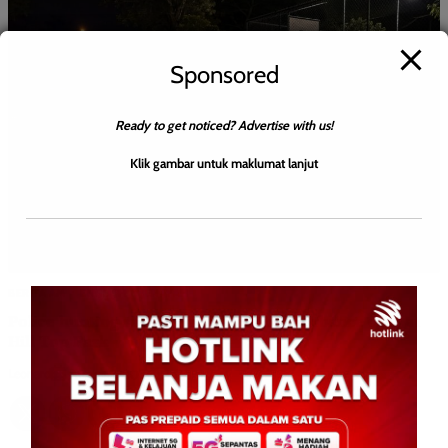
Sponsored
Ready to get noticed? Advertise with us!
Klik gambar untuk maklumat lanjut
BERITA AM
ENGLISH
JENAYAH
Police hunting suspect in indecent disturbance case at
Hill Top Park
Leonard
0
August 3, 2026