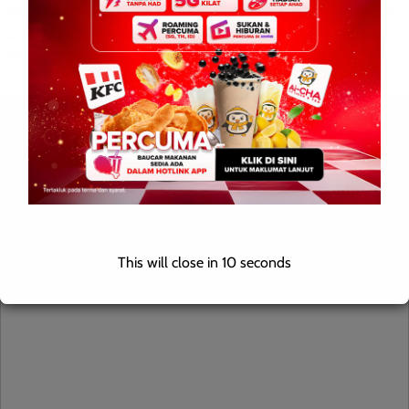
Illustration image KOTA KINABALU: August 3, 2026 – Police are
actively tracking a suspect involved in an indecent disturbance
incident against a woman at the […]
Leave a Reply
Your email address will not be published.
Required fields are
marked
*
Comment
*
This will close in
9
seconds