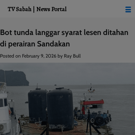
modal-check
TV Sabah | News Portal
Skip
Bot tunda langgar syarat lesen ditahan
to
di perairan Sandakan
content
Posted on
February 9, 2026
by
Ray Bull