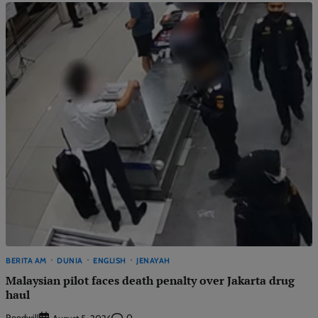
BERITA AM
DUNIA
ENGLISH
JENAYAH
Malaysian pilot faces death penalty over Jakarta drug
haul
Roodwill
0