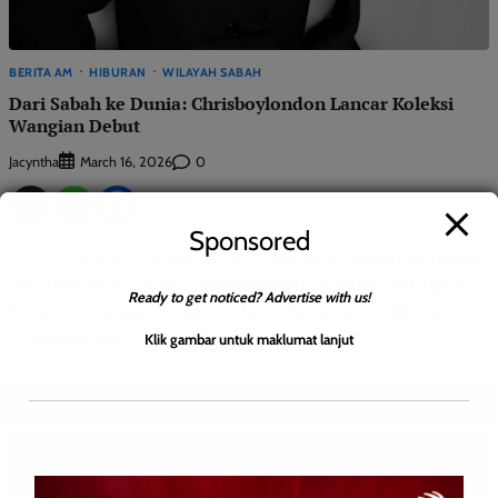
BERITA AM
HIBURAN
WILAYAH SABAH
Dari Sabah ke Dunia: Chrisboylondon Lancar Koleksi
Wangian Debut
Jacyntha
0
March 16, 2026
Sponsored
KOTA KINABALU: 16 Mac 2026 — Dari dunia hiburan ke industri
F&B, usahawan Sabah, Chrisboylondon Jamianus, melangkah
Ready to get noticed? Advertise with us!
ke industri wangian dengan melancarkan jenama miliknya,
Chrisboylondon, […]
Klik gambar untuk maklumat lanjut