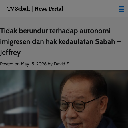
modal-check
TV Sabah | News Portal
Skip
Tidak berundur terhadap autonomi
to
imigresen dan hak kedaulatan Sabah –
content
Jeffrey
Posted on
May 15, 2026
by
David E.