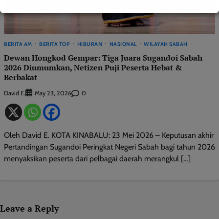
BERITA AM
BERITA TOP
HIBURAN
NASIONAL
WILAYAH SABAH
Dewan Hongkod Gempar: Tiga Juara Sugandoi Sabah
2026 Diumumkan, Netizen Puji Peserta Hebat &
Berbakat
David E.
0
May 23, 2026
Oleh David E. KOTA KINABALU: 23 Mei 2026 – Keputusan akhir
Pertandingan Sugandoi Peringkat Negeri Sabah bagi tahun 2026
menyaksikan peserta dari pelbagai daerah merangkul […]
Leave a Reply