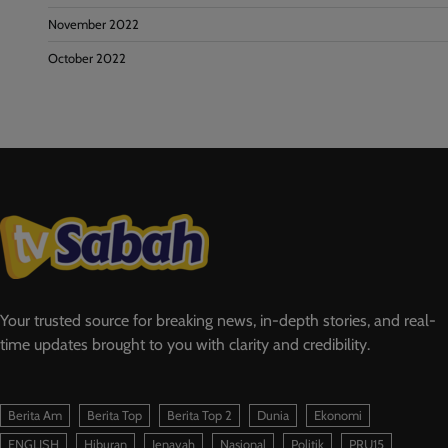
November 2022
October 2022
Your trusted source for breaking news, in-depth stories, and real-
time updates brought to you with clarity and credibility.
Berita Am
Berita Top
Berita Top 2
Dunia
Ekonomi
ENGLISH
Hiburan
Jenayah
Nasional
Politik
PRU15