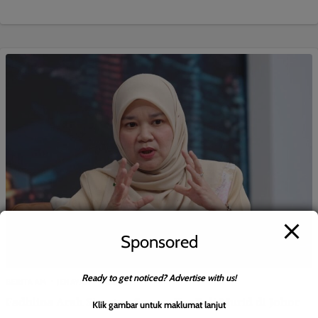
Sponsored
Ready to get noticed? Advertise with us!
BERITA AM
JENAYAH
SOSIAL
Fadhlina Arah Siasatan Segera Kes Buli Murid di Johor
Klik gambar untuk maklumat lanjut