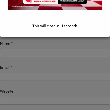
This will close in
10
seconds
Name
*
Email
*
Website