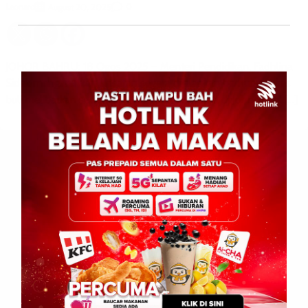
Leonard
0
August 20, 2025
JOHOR BAHRU: 18 Ogos 2025 – Menteri Pendidikan, Fadhlina
Sidek mengarahkan siasatan segera dijalankan berhubung kes
buli melibatkan seorang murid sekolah agama di Johor, bagi […]
Leave a Reply
Your email address will not be published.
Required fields are
marked
*
Comment
*