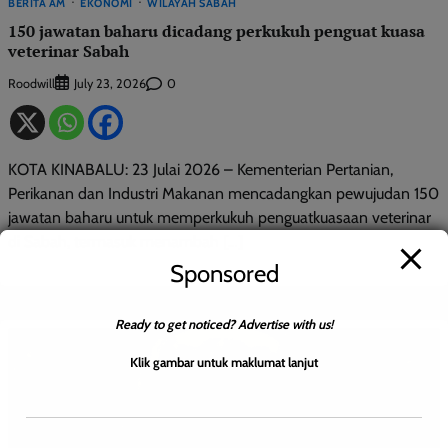
BERITA AM
EKONOMI
WILAYAH SABAH
150 jawatan baharu dicadang perkukuh penguat kuasa
veterinar Sabah
Roodwill
0
July 23, 2026
KOTA KINABALU: 23 Julai 2026 – Kementerian Pertanian,
Perikanan dan Industri Makanan mencadangkan pewujudan 150
jawatan baharu untuk memperkukuh penguatkuasaan veterinar
di Sabah, termasuk menambah […]
Sponsored
Ready to get noticed? Advertise with us!
Klik gambar untuk maklumat lanjut