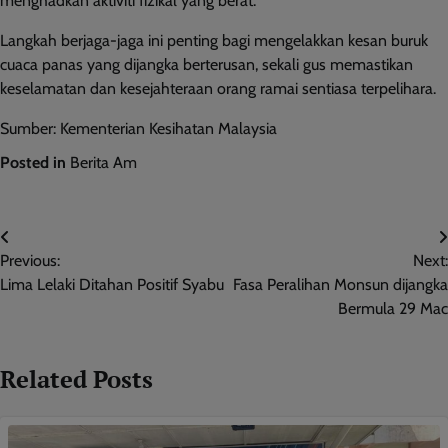
menghadkan aktiviti fizikal yang berat.
Langkah berjaga-jaga ini penting bagi mengelakkan kesan buruk
cuaca panas yang dijangka berterusan, sekali gus memastikan
keselamatan dan kesejahteraan orang ramai sentiasa terpelihara.
Sumber: Kementerian Kesihatan Malaysia
Posted in
Berita Am
Post
Previous:
Next:
navigation
Lima Lelaki Ditahan Positif Syabu
Fasa Peralihan Monsun dijangka
Bermula 29 Mac
Related Posts