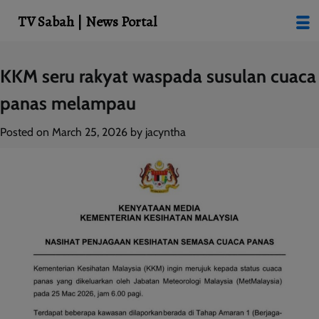
modal-check
TV Sabah | News Portal
Skip
KKM seru rakyat waspada susulan cuaca
to
panas melampau
content
Posted on
March 25, 2026
by
jacyntha