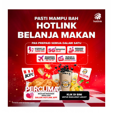
BERITA AM
BERITA TOP
DUNIA
WILAYAH SABAH
Kunjungan Hormat Miss World ke Istana pupuk impian
penganjuran Festival Miss World di Sabah
David E.
0
February 10, 2026
KOTA KINABALU: 10 Februari 2026 – Delegasi berprofil tinggi
dari Pertubuhan Miss World, termasuk Miss World Opal Suchata,
Miss World Malaysia Taanusiya Chetty, Pengerusi Julia […]