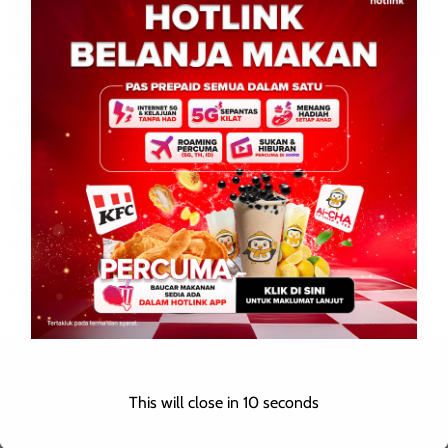
DUNIA
ENGLISH
NASIONAL
POLITIK
WILAYAH SABAH
Philippines Youth Representative Rejects Senator Call to
Revive Sabah Claim
Roodwill
0
March 28, 2026
Philippines: 28 March 2026 — A Model United Nations Affairs
Coordinator for Diplobate has rejected a senator call to revive
the Filipine claim over Sabah. […]
Leave a Reply
This will close in
9
seconds
Your email address will not be published.
Required fields are