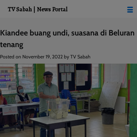
modal-check
TV Sabah | News Portal
Skip
Kiandee buang undi, suasana di Beluran
to
tenang
content
Posted on
November 19, 2022
by
TV Sabah