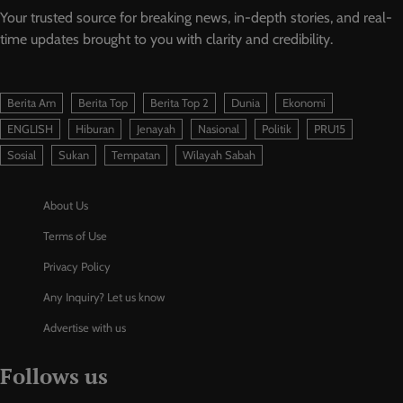
Your trusted source for breaking news, in-depth stories, and real-
time updates brought to you with clarity and credibility.
Berita Am
Berita Top
Berita Top 2
Dunia
Ekonomi
ENGLISH
Hiburan
Jenayah
Nasional
Politik
PRU15
Sosial
Sukan
Tempatan
Wilayah Sabah
About Us
Terms of Use
Privacy Policy
Any Inquiry? Let us know
Advertise with us
Follows us