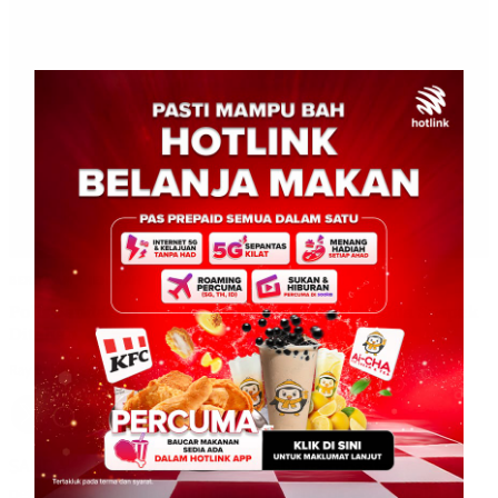
BERITA AM
JENAYAH
Polis Sandakan Tumpaskan Aktiviti Dadah, Dua Suspek
Ditahan
Ray Bull
0
October 19, 2025
SANDAKAN: 17 Oktober 2025 – Usaha membanteras
penyalahgunaan dadah di daerah ini terus dipergiat apabila