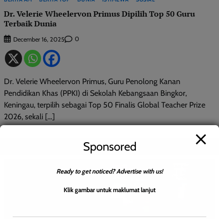
Dr. Velerie Wheelervon Primus Dipilih Top 50 Guru
Terbaik Dunia
0
December 16, 2025
Dr. Velerie Wheelervon Primus, Guru Penolong Kanan
Pendidikan Khas (PPKI) di Sekolah Kebangsaan Bingkor,
Keningau, terpilih sebagai Top 50 Finalis Global Teacher Prize
2026, sekali […]
Sponsored
Ready to get noticed? Advertise with us!
Klik gambar untuk maklumat lanjut