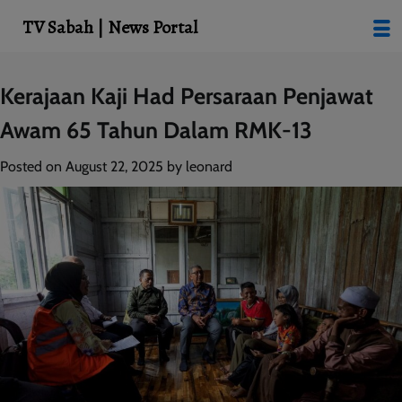
modal-check
TV Sabah | News Portal
Skip
Kerajaan Kaji Had Persaraan Penjawat
to
Awam 65 Tahun Dalam RMK-13
content
Posted on
August 22, 2025
by
leonard