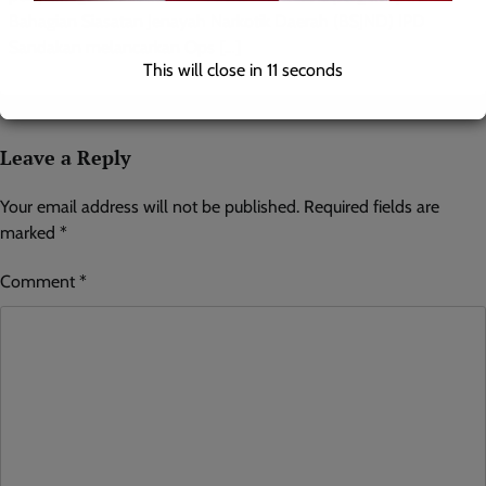
Bahagian Siasatan Jenayah Narkotik Daerah (BSJND) IPD
Sandakan melancarkan Ops […]
This will close in
10
seconds
Leave a Reply
Your email address will not be published.
Required fields are
marked
*
Comment
*