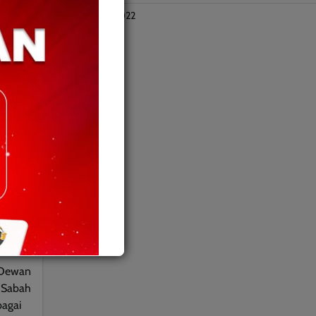
October 2022
sia–
 Dewan
 Sabah
agai