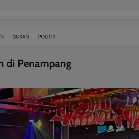
modal-check
AN
SUKAN
POLITIK
han di Penampang