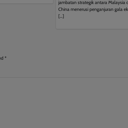
jambatan strategik antara Malaysia 
China menerusi penganjuran gala eks
[…]
ked
*
This will close in
10
seconds