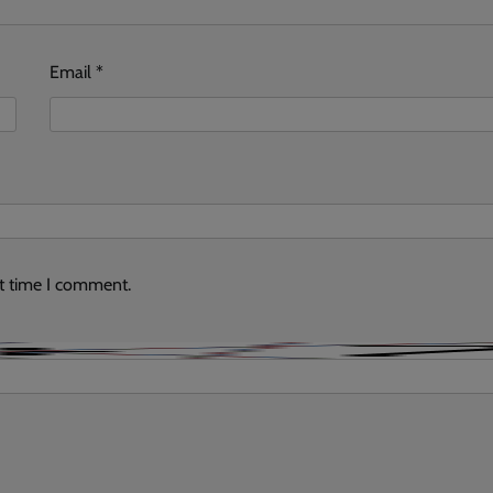
Email
*
xt time I comment.