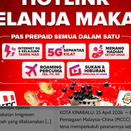
YAH SABAH
BERITA AM
BERITA TOP
DUNIA
WILAYAH SABAH
han 91 PATI di
Gala MCCC Sabah Satukan
h
Budaya dan Perniagaan,
Perkukuh hubungan Malay
0
2026
China
David E.
0
April 26, 2026
25 Jun 2026 – Seramai
g Tanpa Izin (PATI)
berapa operasi
KOTA KINABALU: 25 April 2026 —
abatan Imigresen
Perniagaan Malaysia-China (MCCC)
abah yang dilaksanakan […]
terus memperkukuh peranannya seb