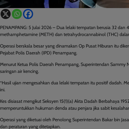
PENAMPANG: 5 Julai 2026 – Dua lelaki tempatan berusia 32 dan 49
methamphetamine (METH) dan tetrahydrocannabinol (THC) dalam sat
Operasi berskala besar yang dinamakan Op Pusat Hiburan itu dike
Pejabat Polis Daerah (IPD) Penampang.
Menurut Ketua Polis Daerah Penampang, Superintendan Sammy Newt
saringan air kencing.
“Hasil ujian mengesahkan dua lelaki tempatan itu positif dadah. Me
ini.
Kes disiasat mengikut Seksyen 15(1)(a) Akta Dadah Berbahaya 19
memperuntukkan hukuman denda atau penjara jika sabit kesalaha
Operasi yang diketuai oleh Penolong Superintendan Bakar bin Ja
dan peraturan yang ditetapkan.