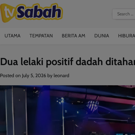
Skip
to
Search
content
for:
UTAMA
TEMPATAN
BERITA AM
DUNIA
HIBUR
Dua lelaki positif dadah dita
Posted on
July 5, 2026
by
leonard