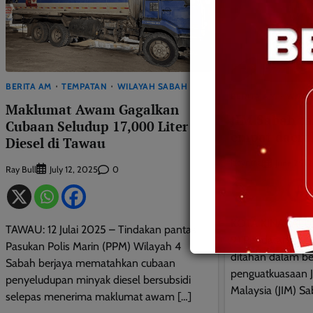
BERITA AM
TEMPATAN
WILAYAH SABAH
BERITA AM
WILA
Maklumat Awam Gagalkan
JIM Sabah ta
Cubaan Seludup 17,000 Liter
empat daera
Diesel di Tawau
Jacyntha
June 25, 
Ray Bull
0
July 12, 2025
KOTA KINABALU: 
TAWAU: 12 Julai 2025 – Tindakan pantas
91 Pendatang Asin
Pasukan Polis Marin (PPM) Wilayah 4
ditahan dalam be
Sabah berjaya mematahkan cubaan
penguatkuasaan J
penyeludupan minyak diesel bersubsidi
Malaysia (JIM) S
selepas menerima maklumat awam […]