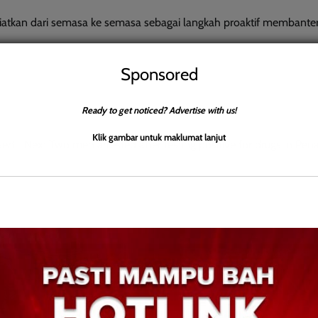
iatkan dari semasa ke semasa sebagai langkah proaktif membante
Sponsored
Ready to get noticed? Advertise with us!
Klik gambar untuk maklumat lanjut
ert
Next:
Two men arrested after testing positive for drugs in P