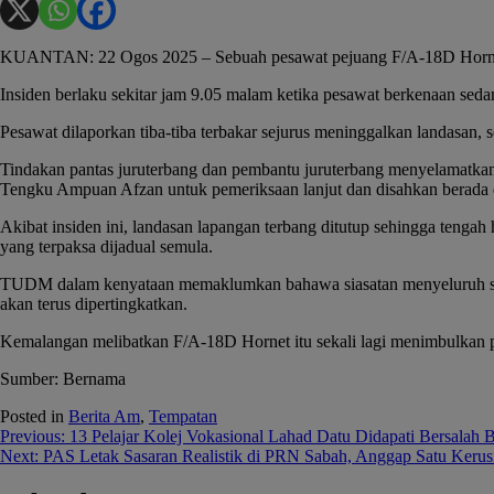
KUANTAN: 22 Ogos 2025 – Sebuah pesawat pejuang F/A-18D Hornet m
Insiden berlaku sekitar jam 9.05 malam ketika pesawat berkenaan sed
Pesawat dilaporkan tiba-tiba terbakar sejurus meninggalkan landasan,
Tindakan pantas juruterbang dan pembantu juruterbang menyelamatkan
Tengku Ampuan Afzan untuk pemeriksaan lanjut dan disahkan berada d
Akibat insiden ini, landasan lapangan terbang ditutup sehingga tenga
yang terpaksa dijadual semula.
TUDM dalam kenyataan memaklumkan bahawa siasatan menyeluruh seda
akan terus dipertingkatkan.
Kemalangan melibatkan F/A-18D Hornet itu sekali lagi menimbulkan
Sumber: Bernama
Posted in
Berita Am
,
Tempatan
Post
Previous:
13 Pelajar Kolej Vokasional Lahad Datu Didapati Bersalah
Next:
PAS Letak Sasaran Realistik di PRN Sabah, Anggap Satu Keru
navigation