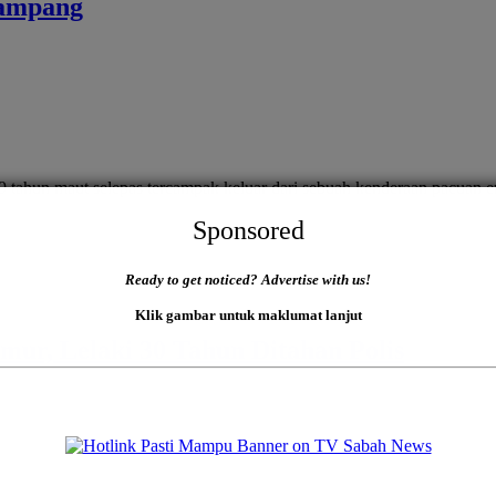
nampang
ahun maut selepas tercampak keluar dari sebuah kenderaan pacuan e
Sponsored
Ready to get noticed? Advertise with us!
Klik gambar untuk maklumat lanjut
ur, Lelaki 30 Tahun Ditahan Polis