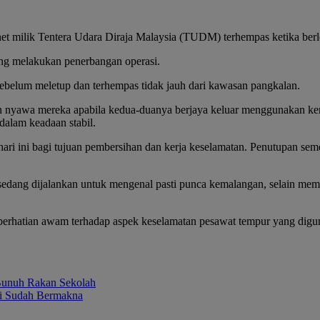
ilik Tentera Udara Diraja Malaysia (TUDM) terhempas ketika berl
ang melakukan penerbangan operasi.
 sebelum meletup dan terhempas tidak jauh dari kawasan pangkalan.
 nyawa mereka apabila kedua-duanya berjaya keluar menggunakan keru
alam keadaan stabil.
h hari ini bagi tujuan pembersihan dan kerja keselamatan. Penutupan s
ng dijalankan untuk mengenal pasti punca kemalangan, selain membe
 perhatian awam terhadap aspek keselamatan pesawat tempur yang di
 Bunuh Rakan Sekolah
si Sudah Bermakna