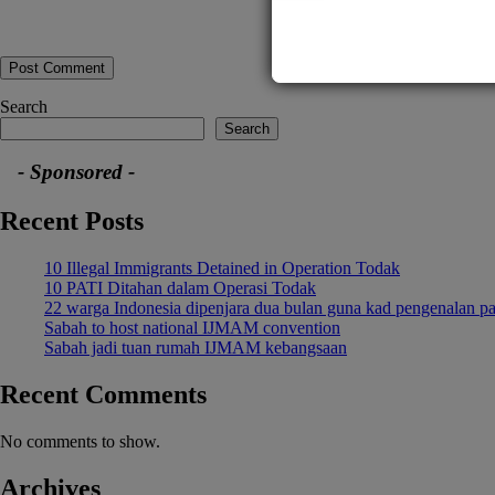
Search
Search
- Sponsored -
Recent Posts
10 Illegal Immigrants Detained in Operation Todak
10 PATI Ditahan dalam Operasi Todak
22 warga Indonesia dipenjara dua bulan guna kad pengenalan pa
Sabah to host national IJMAM convention
Sabah jadi tuan rumah IJMAM kebangsaan
Recent Comments
No comments to show.
Archives