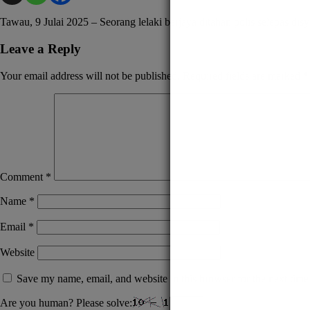
Tawau, 9 Julai 2025 – Seorang lelaki berjaya ditahan polis selepas d
Leave a Reply
Your email address will not be published.
Required fields are marked
*
Comment
*
Name
*
Email
*
Website
Save my name, email, and website in this browser for the next tim
Are you human? Please solve: