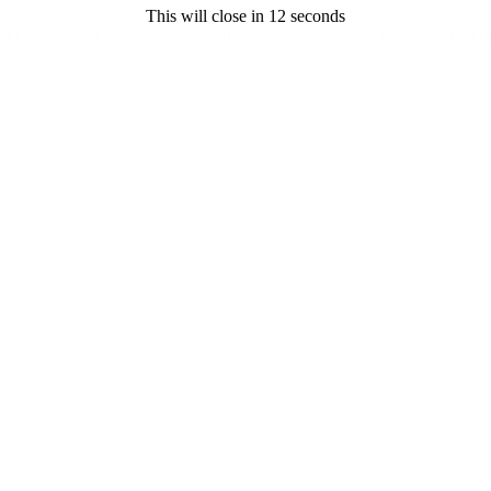
This will close in
11
seconds
isyaki melakukan amang seksual terhadap seorang remaja perempuan ber
e I comment.