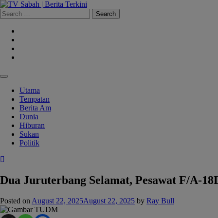
Skip
to
Search
content
for:
Facebook
Youtube
Instagram
Tiktok
Utama
Tempatan
Berita Am
Dunia
Hiburan
Sukan
Politik
Dua Juruterbang Selamat, Pesawat F/A-1
Posted on
August 22, 2025
August 22, 2025
by
Ray Bull