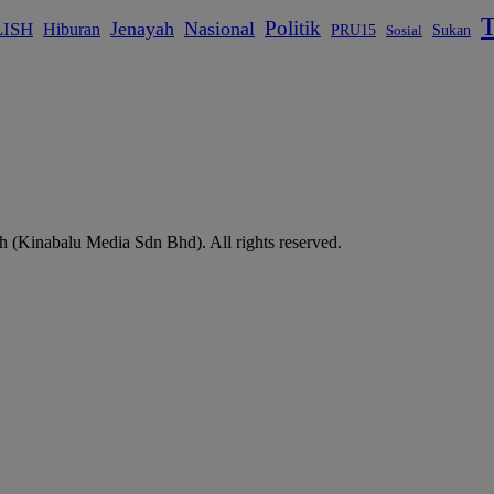
T
Politik
Jenayah
Nasional
ISH
Hiburan
Sukan
PRU15
Sosial
(Kinabalu Media Sdn Bhd). All rights reserved.