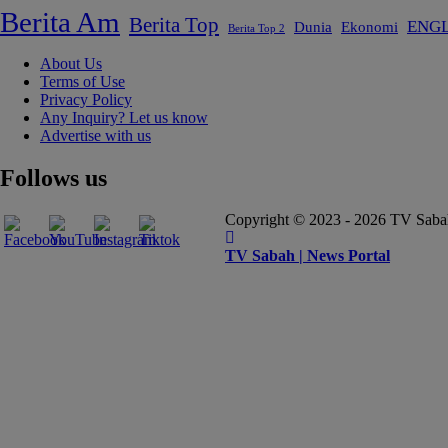
Berita Am
Berita Top
ENGL
Dunia
Ekonomi
Berita Top 2
About Us
Terms of Use
Privacy Policy
Any Inquiry? Let us know
Advertise with us
Follows us
Copyright © 2023 - 2026 TV Sabah 
TV Sabah | News Portal