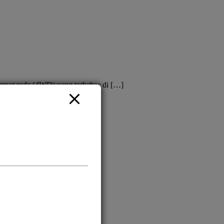
mpat roda (4WD) yang terbabas di […]