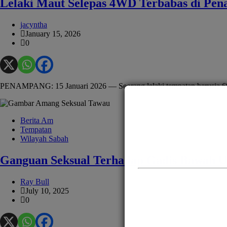
Lelaki Maut Selepas 4WD Terbabas di Pe
jacyntha
January 15, 2026
0
PENAMPANG: 15 Januari 2026 — Seorang lelaki tempatan berusia 69 t
Berita Am
Tempatan
Wilayah Sabah
Ganguan Seksual Terhadap Gadis Bawah Um
Ray Bull
July 10, 2025
0