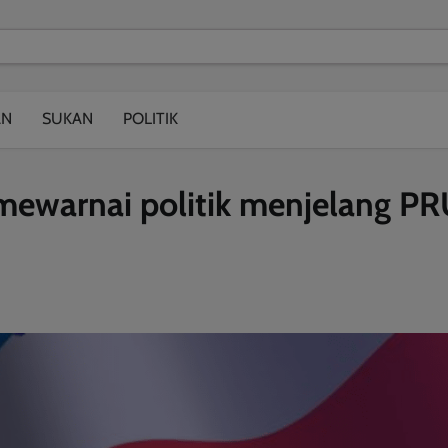
modal-check
AN
SUKAN
POLITIK
 mewarnai politik menjelang PR