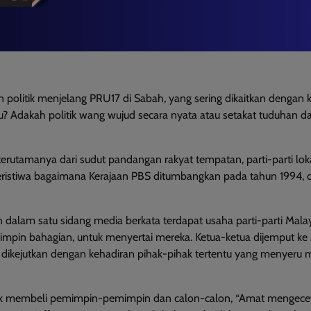
n politik menjelang PRU17 di Sabah, yang sering dikaitkan dengan 
? Adakah politik wang wujud secara nyata atau setakat tuduhan d
 terutamanya dari sudut pandangan rakyat tempatan, parti-parti lok
peristiwa bagaimana Kerajaan PBS ditumbangkan pada tahun 1994, 
an dalam satu sidang media berkata terdapat usaha parti-parti Mala
pin bahagian, untuk menyertai mereka. Ketua-ketua dijemput ke 
 dikejutkan dengan kehadiran pihak-pihak tertentu yang menyeru 
tuk membeli pemimpin-pemimpin dan calon-calon, “Amat mengec