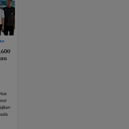
BAH
,600
wau
tua
Noor
jikan
pada