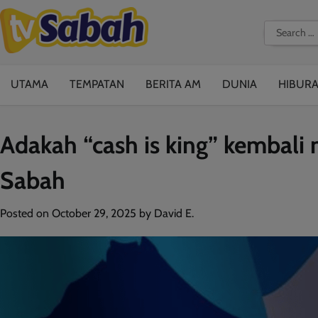
Skip
to
Search
content
for:
UTAMA
TEMPATAN
BERITA AM
DUNIA
HIBUR
Adakah “cash is king” kembali
Sabah
Posted on
October 29, 2025
by
David E.