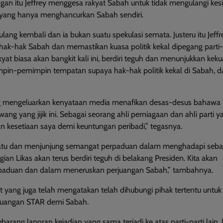
an itu Jeffrey menggesa rakyat Sabah untuk tidak mengulangi kes
 yang hanya menghancurkan Sabah sendiri.
ng kembali dan ia bukan suatu spekulasi semata. Justeru itu Jeffr
hak-hak Sabah dan memastikan kuasa politik kekal dipegang parti-
at biasa akan bangkit kali ini, berdiri teguh dan menunjukkan kek
mpin-pemimpin tempatan supaya hak-hak politik kekal di Sabah, d
ong mengeluarkan kenyataan media menafikan desas-desus bahawa 
ng yang jijik ini. Sebagai seorang ahli perniagaan dan ahli parti y
an kesetiaan saya demi keuntungan peribadi,” tegasnya.
rsatu dan menjunjung semangat perpaduan dalam menghadapi seb
 Likas akan terus berdiri teguh di belakang Presiden. Kita akan
aduan dan dalam meneruskan perjuangan Sabah,” tambahnya.
t yang juga telah mengatakan telah dihubungi pihak tertentu untuk
rjuangan STAR demi Sabah.
rang laporan kejadian yang sama terjadi ke atas parti-parti lain. I