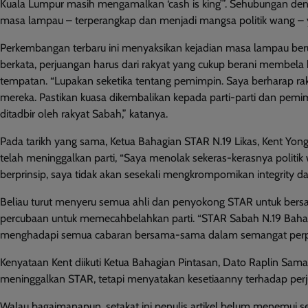
Kuala Lumpur masih mengamalkan ‘cash is king’”. Sehubungan deng
masa lampau – terperangkap dan menjadi mangsa politik wang –
Perkembangan terbaru ini menyaksikan kejadian masa lampau berula
berkata, perjuangan harus dari rakyat yang cukup berani membela 
tempatan. “Lupakan seketika tentang pemimpin. Saya berharap raky
mereka. Pastikan kuasa dikembalikan kepada parti-parti dan pemi
ditadbir oleh rakyat Sabah,” katanya.
Pada tarikh yang sama, Ketua Bahagian STAR N.19 Likas, Kent Y
telah meninggalkan parti, “Saya menolak sekeras-kerasnya politik wa
berprinsip, saya tidak akan sesekali mengkrompomikan integrity d
Beliau turut menyeru semua ahli dan penyokong STAR untuk be
percubaan untuk memecahbelahkan parti. “STAR Sabah N.19 Bahagian
menghadapi semua cabaran bersama-sama dalam semangat perp
Kenyataan Kent diikuti Ketua Bahagian Pintasan, Dato Raplin Sama
meninggalkan STAR, tetapi menyatakan kesetiaanny terhadap pe
Walau bagaimanapun, setakat ini penulis artikel belum menemui seba