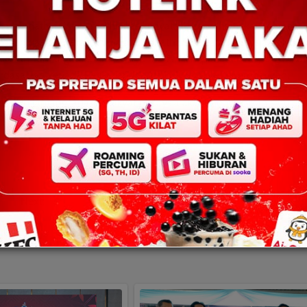
Ranau, Jonathan Yasin membidas kenyataan seorang bekas menteri 
embankrapkan Kerajaan Malaya. Jonathan berkata Malaysia boleh l
laskan semangat patriotik rakyat Sabah kini pada tahap yang amat 
rdasarkan kepada Perjanjian Malaysia 1963 dan Perlembagaan.
emakin lantang, adakah rakyat Malaysia akan menyaksikan satu ul
 Perjanjian dan Perlembagaan Malaysia?
ael
Penulis Sabah, Siti Syazurah Hidupkan Keunika
Next:
Kadazan Dusun Dalam Novel “M