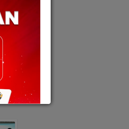
undang-
epaskan
tinggi
angan
n Budaya
antera”