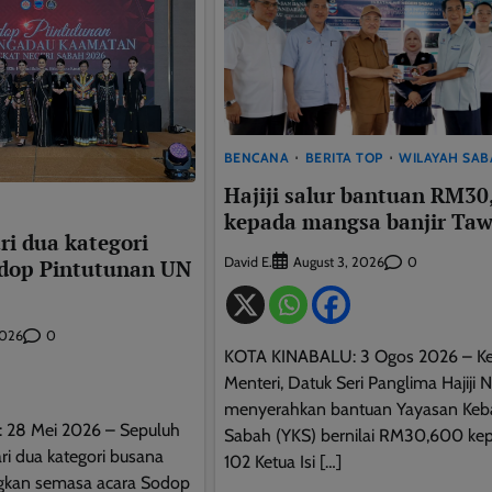
BENCANA
BERITA TOP
WILAYAH SA
Hajiji salur bantuan RM30
kepada mangsa banjir Ta
ri dua kategori
This will close in
10
seconds
David E.
0
August 3, 2026
odop Pintutunan UN
0
2026
KOTA KINABALU: 3 Ogos 2026 – Ke
Menteri, Datuk Seri Panglima Hajiji 
menyerahkan bantuan Yayasan Keba
28 Mei 2026 – Sepuluh
Sabah (YKS) bernilai RM30,600 ke
ari dua kategori busana
102 Ketua Isi […]
ngkan semasa acara Sodop