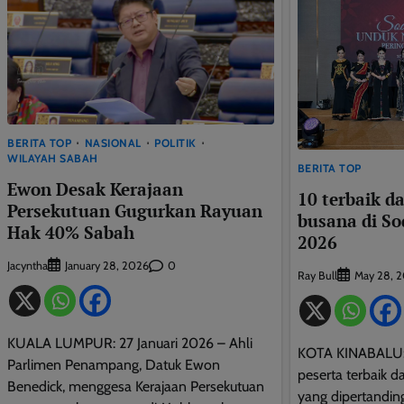
BERITA TOP
NASIONAL
POLITIK
WILAYAH SABAH
BERITA TOP
Ewon Desak Kerajaan
10 terbaik da
Persekutuan Gugurkan Rayuan
busana di S
Hak 40% Sabah
2026
Jacyntha
0
January 28, 2026
Ray Bull
May 28, 
KUALA LUMPUR: 27 Januari 2026 – Ahli
KOTA KINABALU: 
Parlimen Penampang, Datuk Ewon
peserta terbaik d
Benedick, menggesa Kerajaan Persekutuan
yang dipertandi